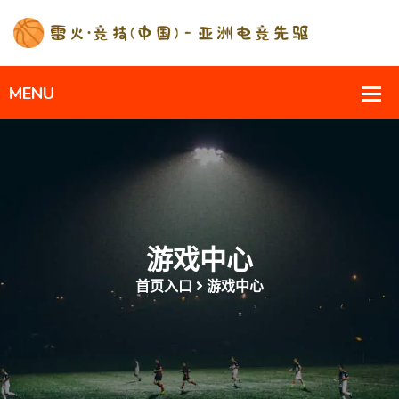
游戏中心
首页入口
游戏中心