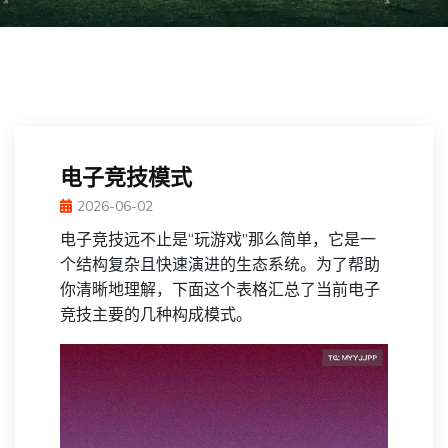
电子竞技模式
2026-06-02
电子竞技远不止是“玩游戏”那么简单，它是一
个结构复杂且快速演进的生态系统。为了帮助
你清晰地理解，下面这个表格汇总了当前电子
竞技主要的几种构成模式。