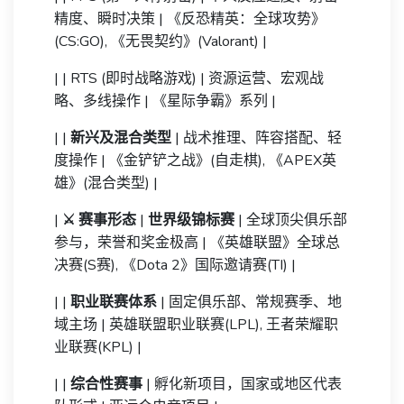
精度、瞬时决策 | 《反恐精英：全球攻势》
(CS:GO), 《无畏契约》(Valorant) |
| | RTS (即时战略游戏) | 资源运营、宏观战
略、多线操作 | 《星际争霸》系列 |
| |
新兴及混合类型
| 战术推理、阵容搭配、轻
度操作 | 《金铲铲之战》(自走棋), 《APEX英
雄》(混合类型) |
|
⚔️ 赛事形态
|
世界级锦标赛
| 全球顶尖俱乐部
参与，荣誉和奖金极高 | 《英雄联盟》全球总
决赛(S赛), 《Dota 2》国际邀请赛(TI) |
| |
职业联赛体系
| 固定俱乐部、常规赛季、地
域主场 | 英雄联盟职业联赛(LPL), 王者荣耀职
业联赛(KPL) |
| |
综合性赛事
| 孵化新项目，国家或地区代表