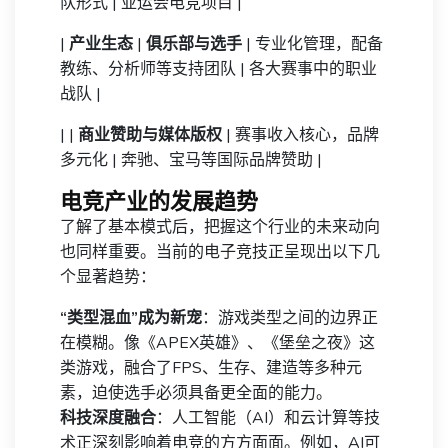
队形式 | 亚运会电竞项目 |
|
产业生态
|
俱乐部与选手
| 专业化管理，配备
教练、分析师等支持团队 | 各大赛事中的职业
战队 |
| |
商业赞助与媒体版权
| 赛事收入核心，品牌
多元化 | 奔驰、宝马等国际品牌赞助 |
电竞产业的发展趋势
了解了基本模式后，把握这个行业的未来动向
也同样重要。当前的电子竞技正呈现出以下几
个显著趋势：
“类型混血”成为新宠
：游戏类型之间的边界正
在模糊。像《APEX英雄》、《堡垒之夜》这
类游戏，融合了FPS、生存、建造等多种元
素，迫使选手必须具备更全面的能力。
科技深度融合
：人工智能（AI）和云计算等技
术正深刻影响着电竞的方方面面。例如，AI可