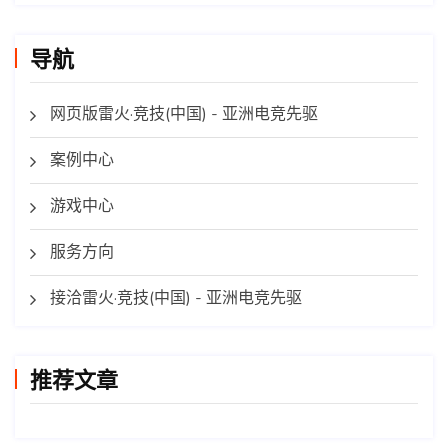
导航
网页版雷火·竞技(中国) - 亚洲电竞先驱
案例中心
游戏中心
服务方向
接洽雷火·竞技(中国) - 亚洲电竞先驱
推荐文章