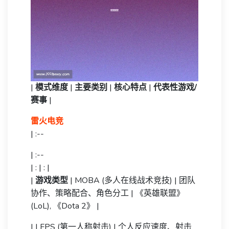
|
模式维度
|
主要类别
|
核心特点
|
代表性游戏/
赛事
|
雷火电竞
| :--
| :--
| : | : |
|
游戏类型
| MOBA (多人在线战术竞技) | 团队
协作、策略配合、角色分工 | 《英雄联盟》
(LoL), 《Dota 2》 |
| | FPS (第一人称射击) | 个人反应速度、射击